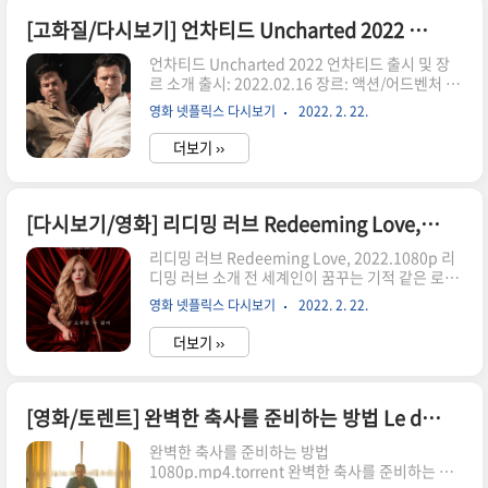
렌트 마그넷 파일을 유사이미지에 숨겨놓았습니
다. ※ Due to copyright issues, the torrent
[고화질/다시보기] 언차티드 Uncharted 2022 한글자막 torrent
download link is hidden where it looks like
언차티드 Uncharted 2022 언차티드 출시 및 장
an image. 해당 파일을 토렌트를 통해 설치 후 압
르 소개 출시: 2022.02.16 장르: 액션/어드벤처 국
축해제 및 경로에 맞게 넣어 주세요. 숨김링크 클릭
가: USA 모든 것을 걸면 세상 누구보다 빨리 찾을
시 마그넷 나타나지 않을 경우, 저작권 문제로 인한
영화 넷플릭스 다시보기
2022. 2. 22.
수 있습니다! 평범한 삶을 살고 있는 나단(톰 홀랜
링크만..
드)은 그의 인생을 바꿀 뜻밖의 제안을 받는다. 그
더보기 ››
의 임무는 승무원과 함께 사라진 형과 500년 전 잃
어버린 천문학적 가치의 보물을 찾는 것입니다. 하
지만 몬카다(안토니오 반데라스)의 위협으로 누구
보다 빠르게 미지의 세계에 도달하기로 결정을 내
[다시보기/영화] 리디밍 러브 Redeeming Love, 2022.1080p.한글자막.torrent
리게 되는데... 목차 언차티드-피터-파커 ※ 드라마
리디밍 러브 Redeeming Love, 2022.1080p 리
다시보기 관련 주의사항 언차티드1080p.torrent
디밍 러브 소개 전 세계인이 꿈꾸는 기적 같은 로맨
※ 저작권문제 발생으로 인하여 토렌트 마그넷 파
스를 그린 영화 가 해외 평단과 관객들을 완벽하게
일을 이미지처럼 보이는 곳에 숨겨놓았습니다. 해
영화 넷플릭스 다시보기
2022. 2. 22.
사로잡으며 뜨거운 입소문을 일으키고 있어 3월 국
당 파일을 토렌트를 통해 설치 후 압축해제 및 경..
내 개봉을 앞두고 기대감을 높이고 있습니다. 는 희
더보기 ››
망 없는 삶을 살았던 '천사'가 한 남자를 만나 무조
건적인 사랑을 배우며 1850년대 캘리포니아 골드
러시 속에서 성장해가는 완전한 감성 로맨스입니
다. 목차 리디밍-러브-예고편 ※ 드라마 다시보기
[영화/토렌트] 완벽한 축사를 준비하는 방법 Le discours , THE SPEECH 1080p 초고화질 torrent
관련 주의사항 리디밍러브1080p.torrent ※ 저작
완벽한 축사를 준비하는 방법
권문제 발생으로 인하여 토렌트 마그넷 파일을 유
1080p.mp4.torrent 완벽한 축사를 준비하는 방
사이미지에 숨겨놓았습니다. ※ Due to