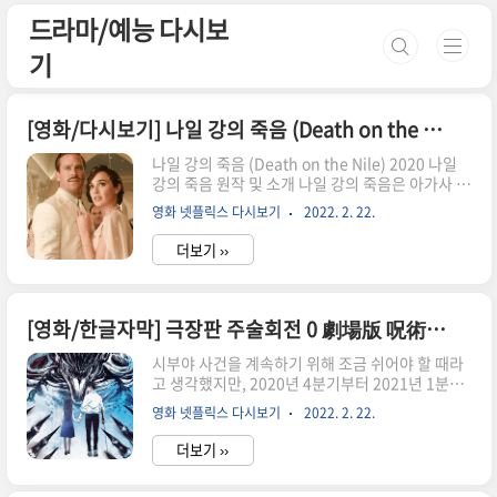
본문 바로가기
드라마/예능 다시보
기
[영화/다시보기] 나일 강의 죽음 (Death on the Nile) 2020 1080p 한글자막 torrent
나일 강의 죽음 (Death on the Nile) 2020 나일
강의 죽음 원작 및 소개 나일 강의 죽음은 아가사 크
리스티의 소설 나일강의 죽음을 원작으로 한 영화
영화 넷플릭스 다시보기
2022. 2. 22.
로 2017년 영화 오리엔트 특급 살인의 속편입니다.
나일강의 죽음은 이미 1978년에 영화로 만들어졌
더보기 ››
으나 이번에는 이 흥행에 성공했고 제작될 수 있었
기 때문에 다시 영화로 만들어졌다. 나일강의 죽음
은 신혼 부부를 태운 이집트 나일강 호화 여객선 살
인 사건과 형사 에르큘 포와로가 수사에 착수하지
[영화/한글자막] 극장판 주술회전 0 劇場版 呪術廻戦 Jujutsu Kaisen: Zero.2021.1080p.torrent
만 일련의 살인 사건이 모든 승객을 충격과 혼란에
빠뜨리는 이야기입니다. 영화 간략 소개 나일 강의
시부야 사건을 계속하기 위해 조금 쉬어야 할 때라
죽음 감독: 케너스 브래너 장르: 범죄, 드라마, 미스
고 생각했지만, 2020년 4분기부터 2021년 1분기
터리 등급: 12세 이상 러닝타임: 127분 출시 날짜:
까지 마지막회는 2쿨 24화로 방영되었고, 동시에
영화 넷플릭스 다시보기
2022. 2. 22.
2022년 2월 9일 목차 나일강의-죽음-..
극장판 주술회전 0권의 내용을 바탕으로 '주술회전
0'이 결정되었습니다. 목차 극장판-주술회전0-영
더보기 ››
상 ※ 드라마 다시보기 관련 주의사항 극장판주술
회전0.torrent ※ 저작권문제 발생으로 인하여 토