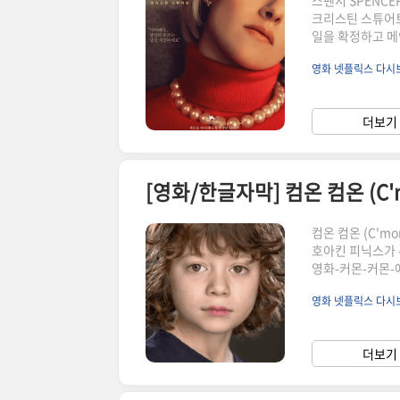
스펜서 SPENCER
크리스틴 스튜어트
일을 확정하고 메
서.torrent
영화 넷플릭스 다
니다. 해당 파일
시 마그넷 나타나
그 재접속하고 반
더보기 
다면 링크로 이어
[영화/한글자막] 컴온 컴온 (C'mon
컴온 컴온 (C'mon
호아킨 피닉스가 
영화-커몬-커몬-
로 인하여 토렌트
영화 넷플릭스 다
압축해제 및 경로
분들은 시크릿 상
시기 바랍니다. 커
더보기 
밀스 감독이 메가