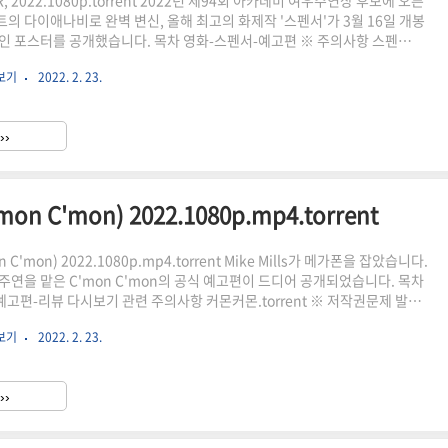
, 2022.1080p.torrent 2022년 제94회 아카데미 여우주연상 후보에 오른
의 다이애나비로 완벽 변신, 올해 최고의 화제작 '스펜서'가 3월 16일 개봉
인 포스터를 공개했습니다. 목차 영화-스펜서-예고편 ※ 주의사항 스펜
 ※ 저작권문제 발생으로 인하여 토렌트 마그넷 파일을 유사 이미지에 숨겨놓았습
시보기
2022. 2. 23.
을 토렌트를 통해 설치 후 압축해제 및 경로에 맞게 넣어 주세요. 숨김링크 클릭
지 않을 경우, 저작권 문제로 인한 링크만료 상태로 최소 4시간 경과 후 블로
영된 수시 업데이트로 시도해 주시기 바랍니다. 두번째 방법으로도 되지 않았
››
지는 다른 페이지에 접속하여 클릭 후 ..
 C'mon) 2022.1080p.mp4.torrent
 C'mon) 2022.1080p.mp4.torrent Mike Mills가 메가폰을 잡았습니다.
주연을 맡은 C'mon C'mon의 공식 예고편이 드디어 공개되었습니다. 목차
예고편-리뷰 다시보기 관련 주의사항 커몬커몬.torrent ※ 저작권문제 발생으
 마그넷 파일을 하단에 숨겨놓았습니다. 해당 파일을 토렌트를 통해 설치 후
시보기
2022. 2. 23.
에 맞게 넣어 주세요. 간혹 토렌트 마그넷 파일 화면이 정상적으로 뜨지 않는
태에서 "파일 속성 및 내용 색인 허용" 옵션을 설정해 주시고 다시 시도해 보
몬커몬.torrent 다운로드 링크 영화 커몬 커몬 시놉시스 와 를 연출한 마이크
››
폰을 잡고..