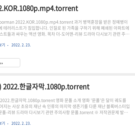
KOR.1080p.mp4.torrent
oorman 2022.KOR.1080p.mp4.torrent 과거 병역훈장을 받은 정예병이
 테러리스트가 침입합니다. 인질로 된 가족을 구하기 위해 폐쇄된 아파트에
스트들과 싸우는 액션 영화. 목차 더-도어맨-리뷰 드라마 다시보기 관련 주의
orrent ※ 저작권문제 발생으로 인하여 토렌트 마그넷 파일을 유사 이미지에
시보기
2022. 2. 23.
해당 파일을 토렌트를 통해 설치 후 압축해제 및 경로에 맞게 넣어 주세요. 숨
마그넷 나타나지 않을 경우, 저작권 문제로 인한 링크만료 상태로 최소 4시간
재접속하고 반영된 수시 업데이트로 시도해 주시기 바랍니다. 더도어
››
다운로드 링크 테러리스트들이 루마니아에 있는..
 2022.한글자막.1080p.torrent
l) 2022.한글자막.1080p.torrent 영화 문폴 소개 영화 '문폴'은 달이 궤도를
어지는 사상 초유의 재난 속 인류의 마지막 생존기를 다룬 재난 블록버스터입
문폴-리뷰 드라마 다시보기 관련 주의사항 문폴.torrent ※ 저작권문제 발생
트 마그넷 파일을 중간 이미지에 숨겨놓았습니다. 해당 파일을 토렌트를 통해
시보기
2022. 2. 23.
및 경로에 맞게 넣어 주세요. 1. 숨김링크 클릭 시 마그넷 나타나지 않을 경우,
한 링크만료 상태로 최소 4시간 경과 후 블로그 재접속하고 반영된 수시 업데