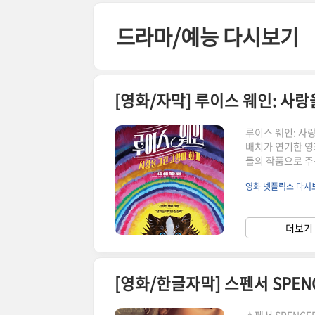
본문 바로가기
드라마/예능 다시보기
루이스 웨인: 사랑
배치가 연기한 영
들의 작품으로 주
의사항 루이스웨인
영화 넷플릭스 다
겨놓았습니다. 해당
혹 토렌트 마그넷
용 색인 허용" 
더보기 
않았다면 링크로 
[영화/한글자막] 스펜서 SPENCER,