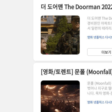
더 도어맨 The Doorman 2022.
더 도어맨 The D
경비원인 아파트에
서 일련의 테러리
사항 더도어맨.t
영화 넷플릭스 다
숨겨놓았습니다. 
김링크 클릭 시 
경과 후 블로그 
더보기 
맨.torrent 
[영화/토렌트] 문폴 (Moonfall)
문폴 (Moonfal
벗어나 지구로 떨
니다. 목차 영화-
으로 인하여 토렌
영화 넷플릭스 다
설치 후 압축해제 
저작권 문제로 인