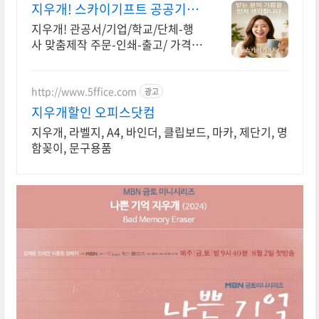
지우개! 스카이기프트 공공기관
우선구매 대상기업
지우개! 관공서/기업/학교/단체-행
사 맞춤제작 주문-인쇄-출고/ 가격
+품질+고객만족도 BEST/ 지금 바로
전화주세요!
http://www.5ffice.com
광고
지우개할인 오피스닷컴
지우개, 라벨지, A4, 바인더, 클립보드, 마카, 제단기, 명
함꽂이, 문구용품