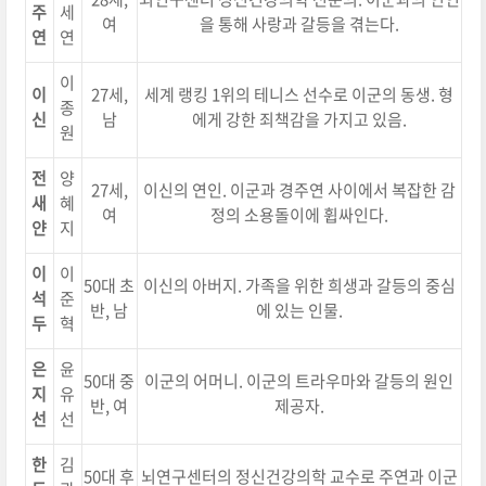
주
세
여
을 통해 사랑과 갈등을 겪는다.
연
연
이
이
27세,
세계 랭킹 1위의 테니스 선수로 이군의 동생. 형
종
신
남
에게 강한 죄책감을 가지고 있음.
원
전
양
27세,
이신의 연인. 이군과 경주연 사이에서 복잡한 감
새
혜
여
정의 소용돌이에 휩싸인다.
얀
지
이
이
50대 초
이신의 아버지. 가족을 위한 희생과 갈등의 중심
석
준
반, 남
에 있는 인물.
두
혁
은
윤
50대 중
이군의 어머니. 이군의 트라우마와 갈등의 원인
지
유
반, 여
제공자.
선
선
한
김
50대 후
뇌연구센터의 정신건강의학 교수로 주연과 이군