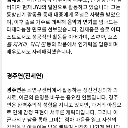
버이자 현재
JYJ
의 일원으로 활동하고 있습니다. 그는
동방신기 활동을 통해 대중에게 폭넓은 사랑을 받았으
며, 이후 솔로 가수로 데뷔해
음악
과
연기
를 넘나드는
다재다능한 면모를 선보였습니다. 김재중은 솔로 아티
스트로서도 성공적인 활동을 이어가며,
스파이
,
보스
를 지켜라
,
닥터 진
등의 작품에서 연기력을 입증하며
배우로서도 자리매김했습니다.
경주연(진세연)
경주연
은 뇌연구센터에서 활동하는 정신건강의학 의
사로, 이군의 운명을 바꾸는 중요한 인물입니다. 경주
연은 완벽주의적 성향을 지니고 있지만, 과거의 아픔으
로 인해 감정 표현에 서투른 캐릭터입니다. 그러나 이
군과의 만남을 통해 그녀는 점차 마음을 열고 자신의
감정을 받아들이는 법을 배우며 성장해 나가게 됩니다.