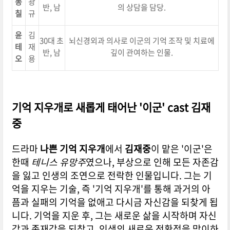
동
광
반, 남
의 상담을 담당.
칠
규
윤
김
30대 초
뇌신경외과 의사로 이군의 기억 조작 및 치료에
테
재
반, 남
깊이 관여하는 인물.
오
용
기억 지우개로 새롭게 태어난 '이군' cast 김재
중
드라마
나쁜 기억 지우개
에서
김재중
이 맡은 '이군'은
한때
테니스 유망주
였으나, 부상으로 인해 모든 자존감
을 잃고 인생의 조연으로 전락한 인물입니다. 그는 기
억을 지우는 기술, 즉 '기억 지우개'를 통해 과거의 아
픔과 실패의 기억을 없애고 다시금 자신감을 되찾게 됩
니다. 기억을 지운 후, 그는 새로운 삶을 시작하며 자신
감과 존재감을 되찾고, 인생의 새로운 전환점을 맞이하