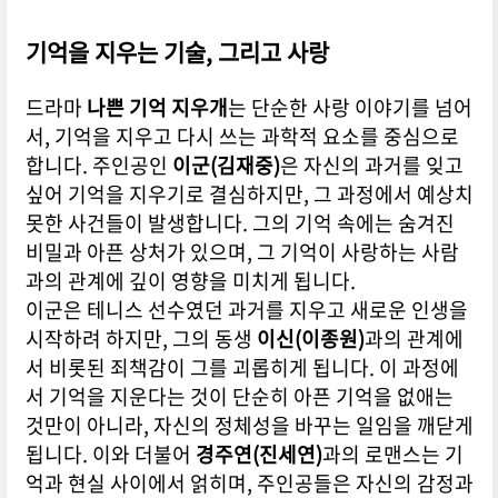
기억을 지우는 기술, 그리고 사랑
드라마
나쁜 기억 지우개
는 단순한 사랑 이야기를 넘어
서, 기억을 지우고 다시 쓰는 과학적 요소를 중심으로
합니다. 주인공인
이군(김재중)
은 자신의 과거를 잊고
싶어 기억을 지우기로 결심하지만, 그 과정에서 예상치
못한 사건들이 발생합니다. 그의 기억 속에는 숨겨진
비밀과 아픈 상처가 있으며, 그 기억이 사랑하는 사람
과의 관계에 깊이 영향을 미치게 됩니다.
이군은 테니스 선수였던 과거를 지우고 새로운 인생을
시작하려 하지만, 그의 동생
이신(이종원)
과의 관계에
서 비롯된 죄책감이 그를 괴롭히게 됩니다. 이 과정에
서 기억을 지운다는 것이 단순히 아픈 기억을 없애는
것만이 아니라, 자신의 정체성을 바꾸는 일임을 깨닫게
됩니다. 이와 더불어
경주연(진세연)
과의 로맨스는 기
억과 현실 사이에서 얽히며, 주인공들은 자신의 감정과