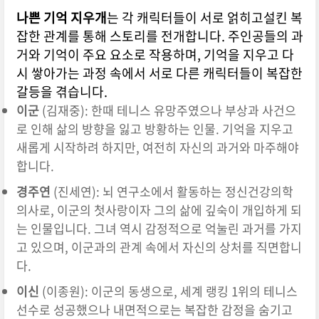
나쁜 기억 지우개
는 각 캐릭터들이 서로 얽히고설킨 복
잡한 관계를 통해 스토리를 전개합니다. 주인공들의 과
거와 기억이 주요 요소로 작용하며, 기억을 지우고 다
시 쌓아가는 과정 속에서 서로 다른 캐릭터들이 복잡한
갈등을 겪습니다.
이군
(김재중): 한때 테니스 유망주였으나 부상과 사건으
로 인해 삶의 방향을 잃고 방황하는 인물. 기억을 지우고
새롭게 시작하려 하지만, 여전히 자신의 과거와 마주해야
합니다.
경주연
(진세연): 뇌 연구소에서 활동하는 정신건강의학
의사로, 이군의 첫사랑이자 그의 삶에 깊숙이 개입하게 되
는 인물입니다. 그녀 역시 감정적으로 억눌린 과거를 가지
고 있으며, 이군과의 관계 속에서 자신의 상처를 직면합니
다.
이신
(이종원): 이군의 동생으로, 세계 랭킹 1위의 테니스
선수로 성공했으나 내면적으로는 복잡한 감정을 숨기고