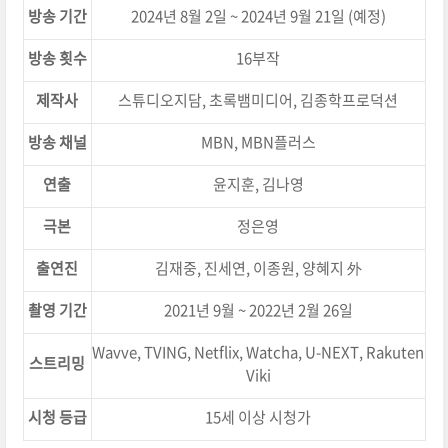
방송 기간
2024년 8월 2일 ~ 2024년 9월 21일 (예정)
방송 횟수
16부작
제작사
스튜디오지담, 초록뱀미디어, 김종학프로덕션
방송 채널
MBN, MBN플러스
연출
윤지훈, 김나영
극본
정은영
출연진
김재중, 진세연, 이종원, 양혜지 外
촬영 기간
2021년 9월 ~ 2022년 2월 26일
Wavve, TVING, Netflix, Watcha, U-NEXT, Rakuten
스트리밍
Viki
시청 등급
15세 이상 시청가