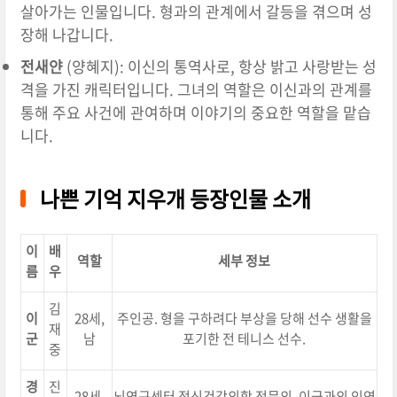
살아가는 인물입니다. 형과의 관계에서 갈등을 겪으며 성
장해 나갑니다.
전새얀
(양혜지): 이신의 통역사로, 항상 밝고 사랑받는 성
격을 가진 캐릭터입니다. 그녀의 역할은 이신과의 관계를
통해 주요 사건에 관여하며 이야기의 중요한 역할을 맡습
니다.
나쁜 기억 지우개 등장인물 소개
이
배
역할
세부 정보
름
우
김
이
28세,
주인공. 형을 구하려다 부상을 당해 선수 생활을
재
군
남
포기한 전 테니스 선수.
중
경
진
28세,
뇌연구센터 정신건강의학 전문의. 이군과의 인연