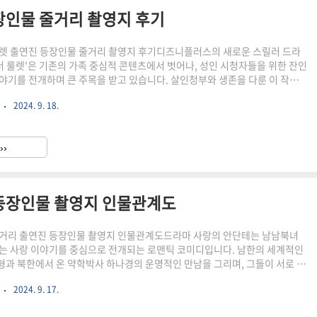
장인물 줄거리 촬영지 후기
렛 출연진 등장인물 줄거리 촬영지 후기디즈니플러스의 새로운 스릴러 드라
 더 룰렛'은 기존의 가족 중심적 콘텐츠에서 벗어나, 성인 시청자들을 위한 잔인
야기를 전개하며 큰 주목을 받고 있습니다. 살인청부와 생존을 다룬 이 작품
은 성인 지향적 플랫폼과의 경쟁에서도 충분한 도전이 될 만한 요소를 갖추고
기
2024. 9. 18.
에서 펼쳐지는 잔혹한 살인 게임과 이를 둘러싼 인물들의 도덕적 갈등이 작품
s://youtu.be/dpLCTrpvssc?si=bj6R5zCZfW_1KgaK노 웨이 아웃: 더
노 웨이 아웃: 더 룰렛 (No Way Out: The Roulette)장르스릴러, 범
››
 하드보일드, 블..
등장인물 촬영지 인물관계도
줄거리 출연진 등장인물 촬영지 인물관계도드라마 사랑의 안단테는 남남북녀
는 사랑 이야기를 중심으로 전개되는 로맨틱 코미디입니다. 남한의 세계적인
과 북한에서 온 약학박사 하나경의 운명적인 만남을 그리며, 그들이 서로 다
속에서 사랑을 키워가는 과정을 담고 있습니
기
2024. 9. 17.
utu.be/AnfQXrMAT1M?si=Xb5wjepSRX-E4rz1사랑의 안단테 드라마 정보
랑의 안단테 (Love, Andante)장르판타지, 로맨틱 코미디방송 기간