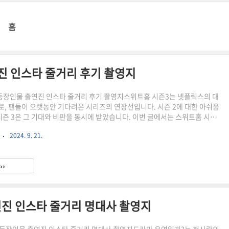
홈
진 인스타 줄거리 후기 촬영지
등장인물 출연진 인스타 줄거리 후기 촬영지스위트홈 시즌3는 넷플릭스의 대
로, 팬들이 오랫동안 기다려온 시리즈의 연장선입니다. 시즌 2에 대한 아쉬움
 시즌 3은 그 기대와 비판을 동시에 받았습니다. 이번 글에서는 스위트홈 시즌3
 결말, 후기 및 평가 등 다양한 요소를 분석하고, 촬영지와 시즌4에 대한 기대
기
2024. 9. 21.
니다.https://youtu.be/D34asXK3XUA?si=xPNS8sZEXY8i0cX9스
보항목세부 정보장르스릴러, 공포, 액션, 다크 판타지, 드라마, 괴수, 크리처,
벤처, 생존, 고어, 디스토피아공개일2024년 7월 19일회차8부작러닝 타임425
››
제작사스튜디..
진 인스타 줄거리 명대사 촬영지