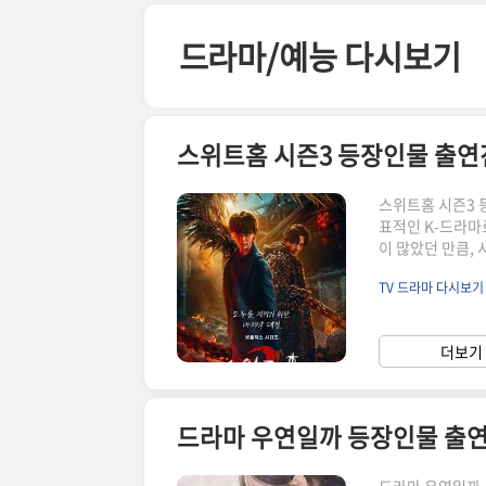
본문 바로가기
드라마/예능 다시보기
스위트홈 시즌3 등장인물 출연
스위트홈 시즌3 
표적인 K-드라마
이 많았던 만큼,
등장인물, 출연진,
TV 드라마 다시보
도 함께 다루어 보겠습
위트홈 시즌 3 정
재난, SF, 어드
더보기 
분 (7시간 5분)
드라마 우연일까 등장인물 출연