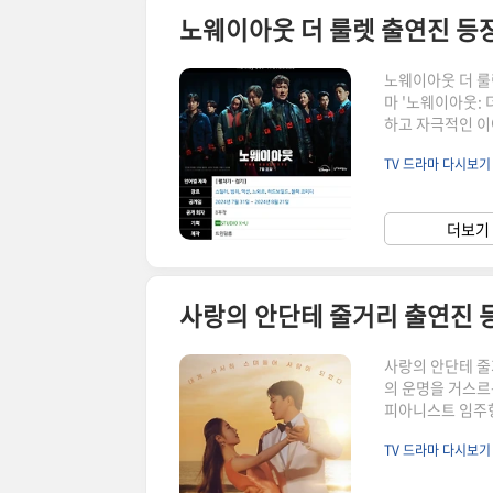
노웨이아웃 더 룰렛 출연진 등
노웨이아웃 더 룰
마 '노웨이아웃:
하고 자극적인 이
은 넷플릭스와 같
TV 드라마 다시보
있습니다. 극 중
의 핵심입니다.http
룰렛 정보항목내용제목
더보기 
죄, 액션, 느와르,
사랑의 안단테 줄거리 출연진 
사랑의 안단테 
의 운명을 거스르
피아니스트 임주형
른 배경과 현실 
TV 드라마 다시보
다.https://yo
항목세부 정보제목사