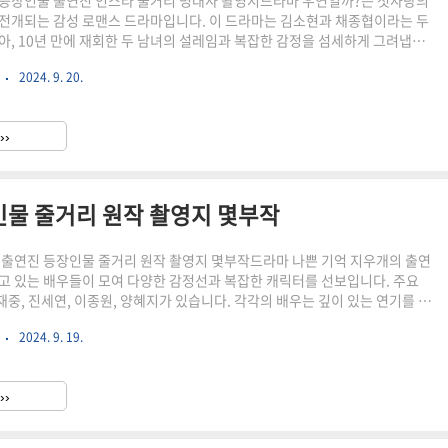
등장인물 출연진 인스타 줄거리 명대사 촬영지드라마 우연일까?는 첫사랑의
전개되는 감성 로맨스 드라마입니다. 이 드라마는 김소현과 채종협이라는 두
아, 10년 만에 재회한 두 남녀의 설레임과 복잡한 감정을 섬세하게 그려냅니
 우연일까 출연진과 인물관계도에 대한 기대가 높아지고 있습니다. 이번 글에
기
2024. 9. 20.
물과 줄거리, 촬영지 및 후기 등 다양한 내용을 자세히 살펴보겠습니
utu.be/tF3cSm3ffzo?si=x80nECJg-rD4xM_P드라마 우연일까? 정보항목
 코미디, 청춘방송 시간월 · 화 / 오후 08:40 ~방송 기간2024년 7월 22일
››
 13일방송 횟수8부작기획스튜디오드..
인물 줄거리 원작 촬영지 몇부작
 출연진 등장인물 줄거리 원작 촬영지 몇부작드라마 나쁜 기억 지우개의 출연
고 있는 배우들이 모여 다양한 감정선과 복잡한 캐릭터를 선보입니다. 주요
중, 진세연, 이종원, 양혜지가 있습니다. 각각의 배우는 깊이 있는 연기를 통
 완벽하게 소화하며, 캐릭터들이 가지고 있는 감정적인 혼란과 갈등을 잘 표
기
2024. 9. 19.
://youtube.com/shorts/SY2Jl51R4hE?si=twH2sw8Bnby-KOW_나
라마 정보항목내용드라마 제목나쁜 기억 지우개 (Bad Memory Eraser)장
성장물, 치유물방송 시간금ㆍ토 / 오후 09:40 ~방송 기간2024년 8월 2일 ~
››
 (예정)..