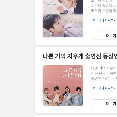
드라마 우연일까 
기억을 중심으로 
배우가 주연을 맡
다. 또한 드라마
TV 드라마 다시보
서는 주요 등장인
다.https://yo
세부 정보장르로맨틱
더보기 
~ 2024년 8월
나쁜 기억 지우개 출연진 등장
나쁜 기억 지우개
진은 현재 주목받
출연진으로는 김재
해 각자의 역할을
TV 드라마 다시보
현해냈습니다.https
쁜 기억 지우개 드
르로맨틱 코미디, 
더보기 
2024년 9월 21일