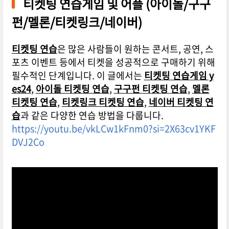
티켓팅 연습게임 및 어플 (아이돌/구구
펀/멜론/티켓링크/네이버)
티켓팅 연습
은 많은 사람들이 원하는 콘서트, 공연, 스
포츠 이벤트 등에서 티켓을 성공적으로 구매하기 위해
필수적인 단계입니다. 이 글에서는
티켓팅 연습게임 y
es24
,
아이돌 티켓팅 연습
,
구구펀 티켓팅 연습
,
멜론
티켓팅 연습
,
티켓링크 티켓팅 연습
,
네이버 티켓팅 연
습
과 같은 다양한 연습 방법을 다룹니다.
https://youtu.be/vkLCw1kFnm0?si=2X63cv1YKF
DVJ2Co