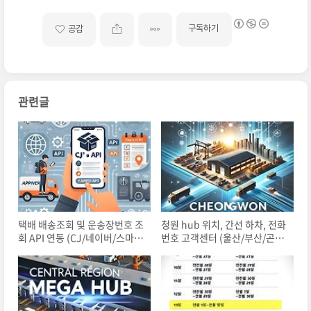
구독하기
공감
관련글
택배 배송조회 및 운송장번호 조
청원 hub 위치, 간선 하차, 전화
회 API 연동 (CJ/네이버/스마
번호 고객센터 (울산/부산/곤지
트/롯데/한진)
암)