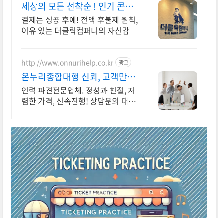
세상의 모든 선착순 ! 인기 콘서
트와 뮤지컬
결제는 성공 후에! 전액 후불제 원칙,
이유 있는 더클릭컴퍼니의 자신감
http://www.onnurihelp.co.kr
광고
온누리종합대행 신뢰, 고객만족,
서비스
인력 파견전문업체. 정성과 친절, 저
렴한 가격, 신속진행! 상담문의 대환
영