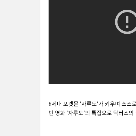
포켓몬
8세대 포켓몬 '자루도'가 키우며 스스
번 영화 '자루도'의 특집으로 닥터스의