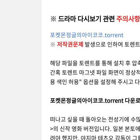
※
드라마 다시보기 관련
주의사항
포켓몬정글의아이코코.torrent
※
저작권문제
발생으로 인하여 토렌트
해당 파일을 토렌트를 통해 설치 후 압
간혹 토렌트 마그넷 파일 화면이 정상적
용 색인 허용" 옵션을 설정해 주시고 
포켓몬정글의아이코코.torrent 다운
떠나고 싶을 때 돌아오는 전성기에 수많
>의 신작 영화 버전입니다. 일본 본토
려야 했지만, 야지마 테츠오 감독이 그