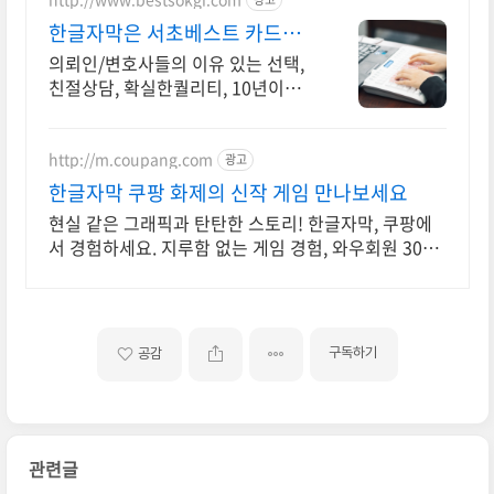
한글자막은 서초베스트 카드결
제가능(할부가능)
의뢰인/변호사들의 이유 있는 선택,
친절상담, 확실한퀄리티, 10년이상
경력 다양한 경력과 실력을 갖춘 국
가공인1급 대표속기사가 문서에 힘
을 실어드리겠습니다
http://m.coupang.com
광고
한글자막 쿠팡 화제의 신작 게임 만나보세요
현실 같은 그래픽과 탄탄한 스토리! 한글자막, 쿠팡에
서 경험하세요. 지루함 없는 게임 경험, 와우회원 30일
무료반품으로 부담없이 즐기세요.
구독하기
공감
관련글