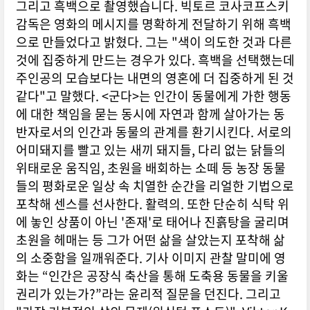
그리고 흑백으로 촬영했습니다. 빅토르 코사코프스키
감독은 영화의 메시지를 명확하게 전달하기 위해 흑백
으로 만들었다고 밝혔다. 그는 "색이 의도한 것과 다른
것에 집중하게 만드는 경우가 있다. 흑백을 선택했는데
주인공의 모습보다는 내면의 영혼에 더 집중하게 된 것
같다"고 말했다. <군다>는 인간이 동물에게 가한 행동
에 대한 책임을 묻는 동시에 자연과 함께 살아가는 동
반자로서의 인간과 동물의 관계를 환기시킨다. 서로의
어미돼지를 빨고 있는 새끼 돼지들, 다리 없는 닭들의
위태로운 움직임, 초원을 배회하는 소떼 등 농장 동물
들의 평화로운 일상 속 치열한 순간을 리얼한 기법으로
포착해 센스를 선사한다. 활력의. 또한 단순히 식탁 위
에 놓인 상품이 아닌 '존재'로 태어나 진흙탕을 굴리며
초원을 헤매는 등 그가 어떤 삶을 살았는지 포착해 삶
의 소중함을 일깨워준다. 기사 이미지 관찰 말미에 영
화는 “인간은 공장식 축산을 통해 도축용 동물을 키울
권리가 있는가?”라는 윤리적 질문을 던진다. 그리고