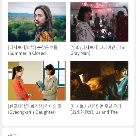
[다시보기/리뷰] 눈감은 여름
[영화/다시보기] 그레이맨 (The
(Summer In Closed
Gray Man)
Eyes).2018.1080p.Torrent
2022.1080p.Torrent
[한글자막/영화리뷰] 경아의 딸
[다시보기/자막] 먼 훗날 우리
(Gyeong-ah's Daughter)
(后来的我们, Us and Them),
2022.1080p.Torrent
2018.1080p.torrent