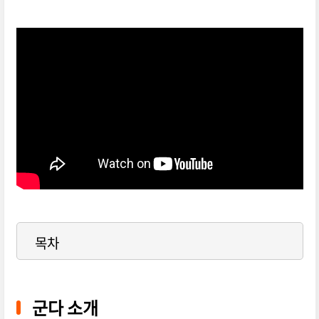
영화-군다-메인-예고편
목차
군다 소개